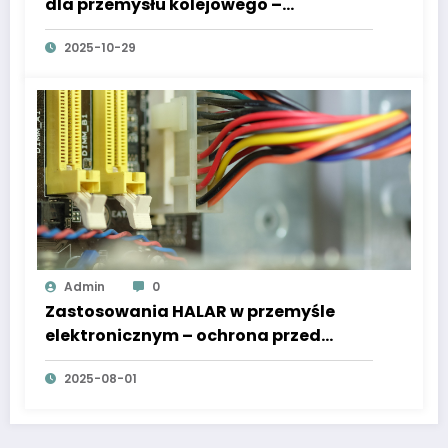
dla przemysłu kolejowego –
bezpieczeństwo i niezawodność w
2025-10-29
transporcie
Admin
0
Zastosowania HALAR w przemyśle
elektronicznym – ochrona przed
wyładowaniami ESD
2025-08-01