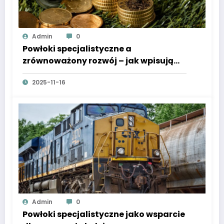
Admin
0
Powłoki specjalistyczne a
zrównoważony rozwój – jak wpisują
się w gospodarkę obiegu
2025-11-16
zamkniętego?
Admin
0
Powłoki specjalistyczne jako wsparcie