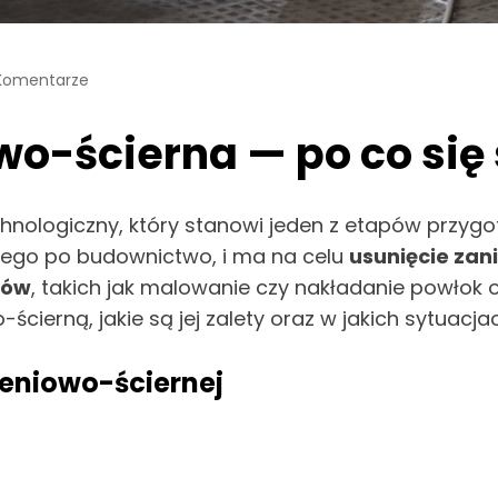
Komentarze
o-ścierna — po co się 
hnologiczny, który stanowi jeden z etapów przyg
wego po budownictwo, i ma na celu
usunięcie zan
sów
, takich jak malowanie czy nakładanie powłok 
-ścierną, jakie są jej zalety oraz w jakich sytuacja
eniowo-ściernej