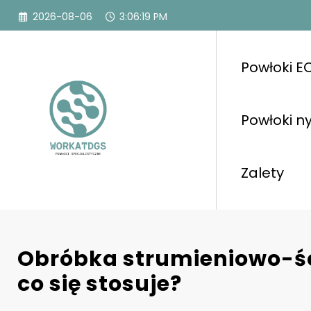
Przejdź
2026-08-06
3:06:20 PM
do
treści
Powłoki E
Powłoki n
Zalety
Obróbka strumieniowo-ś
co się stosuje?