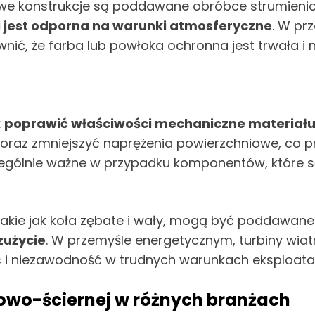
owe konstrukcje są poddawane obróbce strumieni
i jest odporna na warunki atmosferyczne
. W pr
ć, że farba lub powłoka ochronna jest trwała i ni
ż
poprawić właściwości mechaniczne materiał
oraz zmniejszyć naprężenia powierzchniowe, co p
czególnie ważne w przypadku komponentów, które s
takie jak koła zębate i wały, mogą być poddawane
zużycie
. W przemyśle energetycznym, turbiny wi
 i niezawodność w trudnych warunkach eksploata
owo-ściernej w różnych branżach