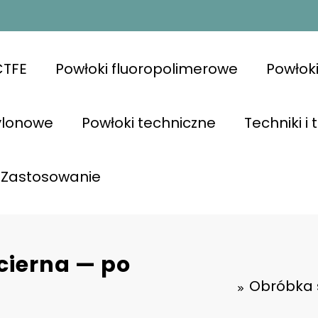
CTFE
Powłoki fluoropolimerowe
Powłok
ylonowe
Powłoki techniczne
Techniki i
Zastosowanie
cierna — po
Obróbka s