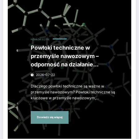
POWŁOKI ECTFE
Powłoki techniczne w
przemyśle nawozowym –
odporność na działanie
agresywnych substancji
2026-07-22
sypkich
Dlaczego powłoki techniczne są ważne w
przemyśle nawozowym? Powłoki techniczne są
kluczowe w przemyśle nawozowym,…
Dowiedz się więcej