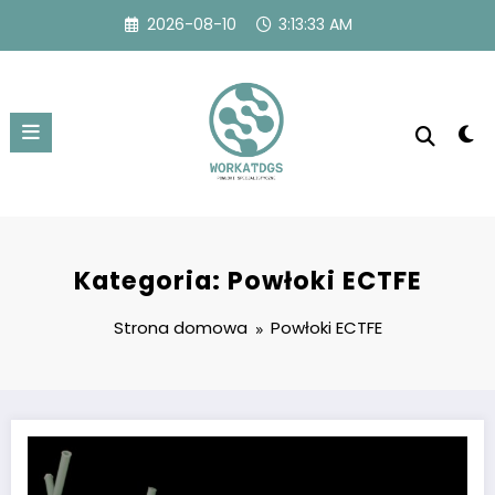
Przejdź
2026-08-10
3:13:34 AM
do
treści
Kategoria: Powłoki ECTFE
Strona domowa
Powłoki ECTFE