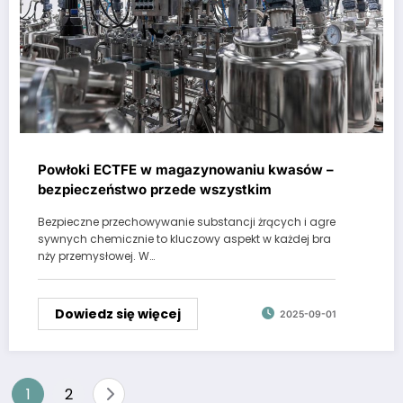
Powłoki ECTFE w magazynowaniu kwasów –
bezpieczeństwo przede wszystkim
Bezpieczne przechowywanie substancji żrących i agre
sywnych chemicznie to kluczowy aspekt w każdej bra
nży przemysłowej. W…
Dowiedz się więcej
2025-09-01
Stronicowanie
1
2