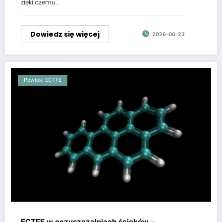
zięki czemu…
Dowiedz się więcej
2026-06-23
Powłoki ECTFE
ECTFE w oczyszczalniach ścieków –