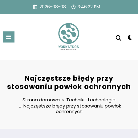
Przejdź
2026-08-08
3:46:23 PM
do
treści
Najczęstsze błędy przy
stosowaniu powłok ochronnych
Strona domowa
Techniki i technologie
Najczęstsze błędy przy stosowaniu powłok
ochronnych