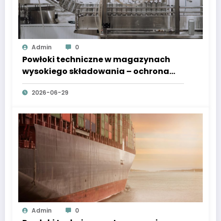
Admin
0
Powłoki techniczne w magazynach
wysokiego składowania – ochrona
konstrukcji i systemów
2026-06-29
automatycznych
Admin
0