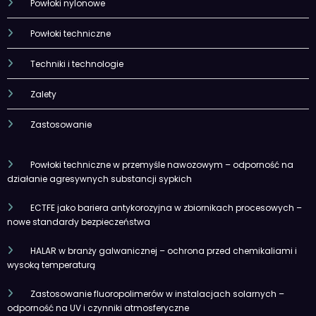
Powłoki nylonowe
Powłoki techniczne
Techniki i technologie
Zalety
Zastosowanie
Powłoki techniczne w przemyśle nawozowym – odporność na
działanie agresywnych substancji sypkich
ECTFE jako bariera antykorozyjna w zbiornikach procesowych –
nowe standardy bezpieczeństwa
HALAR w branży galwanicznej – ochrona przed chemikaliami i
wysoką temperaturą
Zastosowanie fluoropolimerów w instalacjach solarnych –
odporność na UV i czynniki atmosferyczne