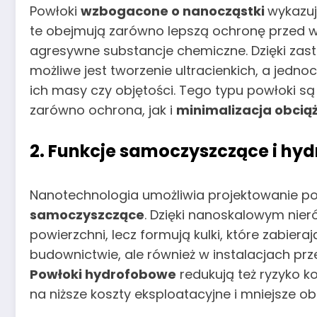
Powłoki
wzbogacone o nanocząstki
wykazuj
te obejmują zarówno lepszą ochronę przed wi
agresywne substancje chemiczne. Dzięki zasto
możliwe jest tworzenie ultracienkich, a jedno
ich masy czy objętości. Tego typu powłoki są 
zarówno ochrona, jak i
minimalizacja obcią
2. Funkcje samoczyszczące i hy
Nanotechnologia umożliwia projektowanie powi
samoczyszczące
. Dzięki nanoskalowym nie
powierzchni, lecz formują kulki, które zabiera
budownictwie, ale również w instalacjach p
Powłoki hydrofobowe
redukują też ryzyko k
na niższe koszty eksploatacyjne i mniejsze o