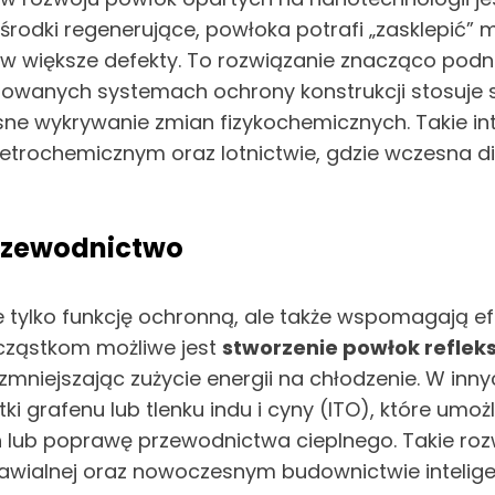
rodki regenerujące, powłoka potrafi „zasklepić” 
 w większe defekty. To rozwiązanie znacząco podn
owanych systemach ochrony konstrukcji stosuje się
ne wykrywanie zmian fizykochemicznych. Takie in
le petrochemicznym oraz lotnictwie, gdzie wczesn
przewodnictwo
 tylko funkcję ochronną, ale także wspomagają e
ocząstkom możliwe jest
stworzenie powłok reflek
 zmniejszając zużycie energii na chłodzenie. W i
 grafenu lub tlenku indu i cyny (ITO), które umo
lub poprawę przewodnictwa cieplnego. Takie rozw
awialnej oraz nowoczesnym budownictwie intelig