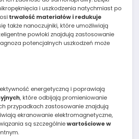
mikropęknięcia i uszkodzenia natychmiast po
osi
trwałość materiałów i redukuje
 także nanoczujniki, które umożliwiają
teligentne powłoki znajdują zastosowanie
a diagnoza potencjalnych uszkodzeń może
fektywność energetyczną i poprawiają
syjnych
, które odbijają promieniowanie
nnych przypadkach zastosowanie znajdują
żliwiają ekranowanie elektromagnetyczne,
iązania są szczególnie
wartościowe w
entnym.