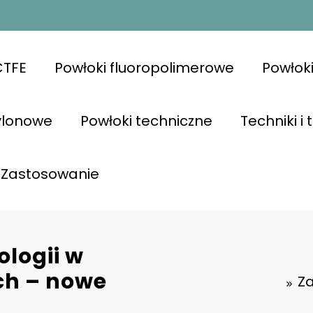
CTFE
Powłoki fluoropolimerowe
Powłok
ylonowe
Powłoki techniczne
Techniki i
Zastosowanie
logii w
h – nowe
Z