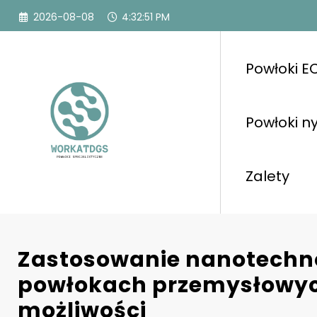
Przejdź
2026-08-08
4:32:53 PM
do
treści
Powłoki E
Powłoki n
Zalety
Zastosowanie nanotechno
powłokach przemysłowyc
możliwości