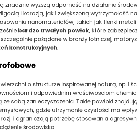
ą znacznie wyższą odporność na działanie środowi
lgocią i korozją, jak i zwiększoną wytrzymałość n
sowaniu nanomateriałów, takich jak tlenki metali 
cześnie
bardzo trwałych powłok
, które zabezpie
szczególnie pożądane w branży lotniczej, motoryza
żeń konstrukcyjnych
.
drofobowe
erzchni o strukturze inspirowanej naturą, np. liśc
równościom i odpowiednim właściwościom chemiczn
ją ze sobą zanieczyszczenia. Takie powłoki znajduj
rzemysłowych, gdzie utrzymanie czystości ma wpł
orozji i ograniczają potrzebę stosowania agresyw
bciążenie środowiska.