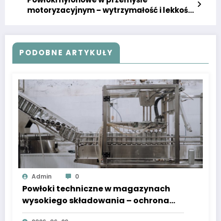
motoryzacyjnym – wytrzymałość i lekkość
w jednym
PODOBNE ARTYKUŁY
Admin
0
Powłoki techniczne w magazynach
wysokiego składowania – ochrona
konstrukcji i systemów