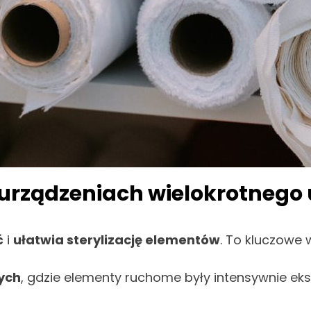
 urządzeniach wielokrotnego
ć
i
ułatwia sterylizację elementów
. To kluczowe
ych
, gdzie elementy ruchome były intensywnie e