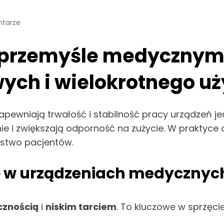
tarze
przemyśle medycznym –
ych i wielokrotnego uż
ewniają trwałość i stabilność pracy urządzeń je
nie i zwiększają odporność na zużycie. W praktyce
eństwo pacjentów.
ię w urządzeniach medycznyc
cznością
i
niskim tarciem
. To kluczowe w sprzęci