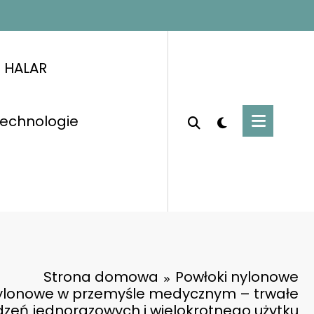
i HALAR
 technologie
Strona domowa
Powłoki nylonowe
nylonowe w przemyśle medycznym – trwałe
dzeń jednorazowych i wielokrotnego użytku