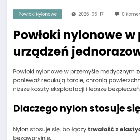
Powłoki Nylonowe
2026-06-17
0 Komen
Powłoki nylonowe w 
urządzeń jednorazow
Powłoki nylonowe w przemyśle medycznym zap
ponieważ redukują tarcie, chronią powierzch
niższe koszty eksploatacji i lepsze bezpiecz
Dlaczego nylon stosuje s
Nylon stosuje się, bo łączy
trwałość z elasty
bezawaryjnie.