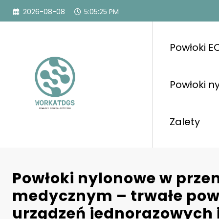
Przejdź
2026-08-08
5:05:27 PM
do
treści
Powłoki E
Powłoki n
Zalety
Powłoki nylonowe w prze
medycznym – trwałe powł
urządzeń jednorazowych 