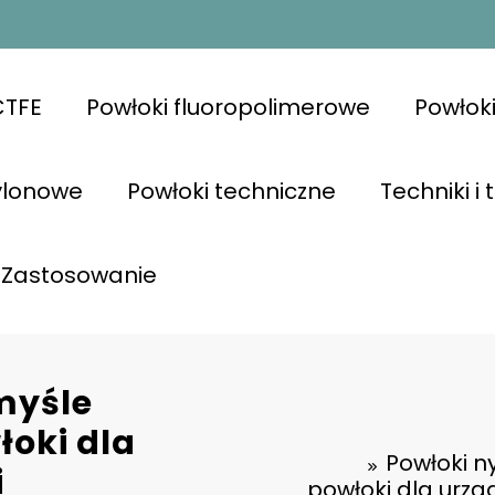
CTFE
Powłoki fluoropolimerowe
Powłok
ylonowe
Powłoki techniczne
Techniki i
Zastosowanie
myśle
oki dla
Powłoki 
i
powłoki dla urzą