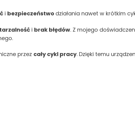
ść
i
bezpieczeństwo
działania nawet w krótkim cyk
tarzalność
i
brak błędów
. Z mojego doświadczeni
nego.
iczne przez
cały cykl pracy
. Dzięki temu urządze