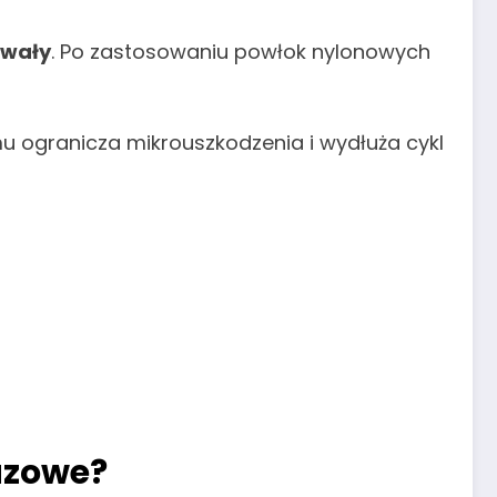
ywały
. Po zastosowaniu powłok nylonowych
emu ogranicza mikrouszkodzenia i wydłuża cykl
azowe?