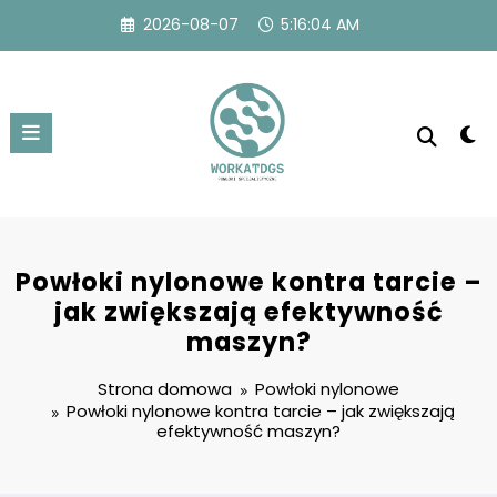
Przejdź
2026-08-07
5:16:04 AM
do
treści
Powłoki nylonowe kontra tarcie –
jak zwiększają efektywność
maszyn?
Strona domowa
Powłoki nylonowe
Powłoki nylonowe kontra tarcie – jak zwiększają
efektywność maszyn?