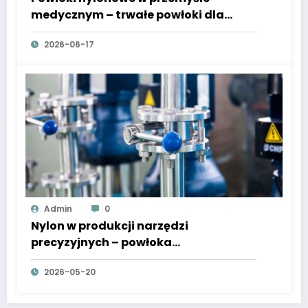
medycznym – trwałe powłoki dla
urządzeń jednorazowych i
2026-06-17
wielokrotnego użytku
Admin
0
Nylon w produkcji narzędzi
precyzyjnych – powłoka
zmniejszająca tarcie i zużycie
2026-05-20