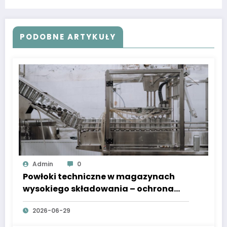
PODOBNE ARTYKUŁY
Admin
0
Powłoki techniczne w magazynach
wysokiego składowania – ochrona
konstrukcji i systemów
2026-06-29
automatycznych