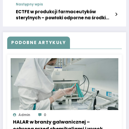
Następny wpis
ECTFE w produkcji farmaceutyków
sterylnych – powłoki odporne na środki
dezynfekujące
PODOBNE ARTYKUŁY
Admin
0
HALAR w branży galwanicznej –
ochrona przed chemikaliami i wysoką