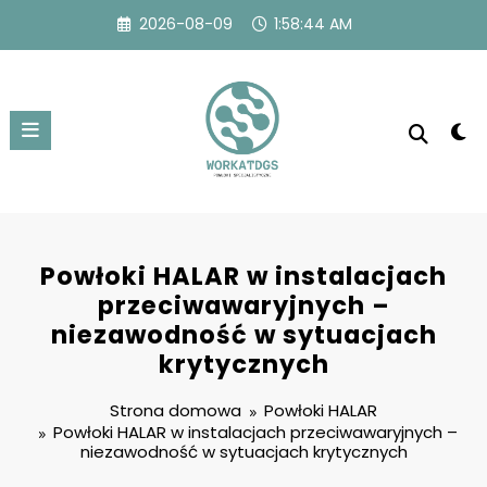
Przejdź
2026-08-09
1:58:45 AM
do
treści
Powłoki HALAR w instalacjach
przeciwawaryjnych –
niezawodność w sytuacjach
krytycznych
Strona domowa
Powłoki HALAR
Powłoki HALAR w instalacjach przeciwawaryjnych –
niezawodność w sytuacjach krytycznych