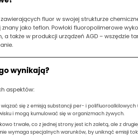
zawierających fluor w swojej strukturze chemiczne
zej znany jako teflon. Powłoki fluoropolimerowe wy
 także w produkcji urządzeń AGD – wszędzie tam, 
anie.
ego wynikają?
ch aspektów:
ązać się z emisją substancji per- i polifluoroalkilowyc
owisku i mogą kumulować się w organizmach żywych.
wo trwałe, co z jednej strony jest ich zaletą, ale z drugiej
lanie wymaga specjalnych warunków, by uniknąć emisji t