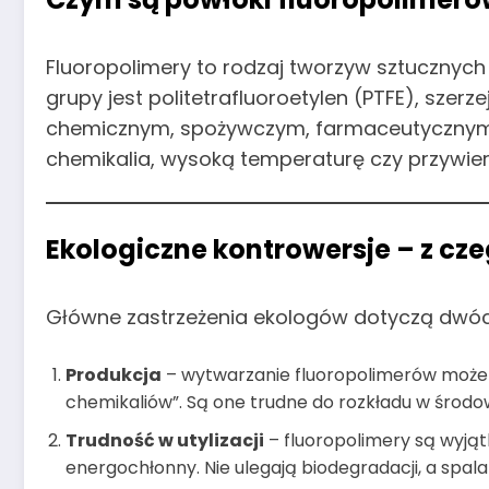
Fluoropolimery to rodzaj tworzyw sztucznych 
grupy jest politetrafluoroetylen (PTFE), szer
chemicznym, spożywczym, farmaceutycznym, a
chemikalia, wysoką temperaturę czy przywier
Ekologiczne kontrowersje – z cz
Główne zastrzeżenia ekologów dotyczą dwó
Produkcja
– wytwarzanie fluoropolimerów może wi
chemikaliów”. Są one trudne do rozkładu w środ
Trudność w utylizacji
– fluoropolimery są wyjątko
energochłonny. Nie ulegają biodegradacji, a spa