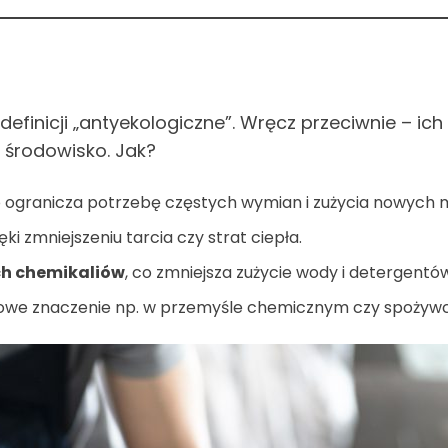
 definicji „antyekologiczne”. Wręcz przeciwnie – i
 środowisko. Jak?
o ogranicza potrzebę częstych wymian i zużycia nowych 
ięki zmniejszeniu tarcia czy strat ciepła.
ch chemikaliów
, co zmniejsza zużycie wody i detergentó
zowe znaczenie np. w przemyśle chemicznym czy spożyw