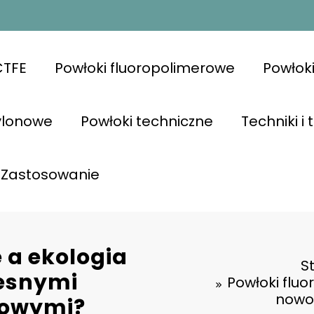
CTFE
Powłoki fluoropolimerowe
Powłok
ylonowe
Powłoki techniczne
Techniki i
Zastosowanie
 a ekologia
S
zesnymi
Powłoki flu
nowo
kowymi?