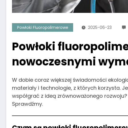
Powłoki Fluoropolimerowe
2025-06-23
Powłoki fluoropolime
nowoczesnymi wyma
W dobie coraz większej świadomości ekologic
materiały i technologie, z których korzysta.
współgrać z ideą zrównoważonego rozwoju? C
Sprawdźmy.
Czym są powłoki fluoropolimer