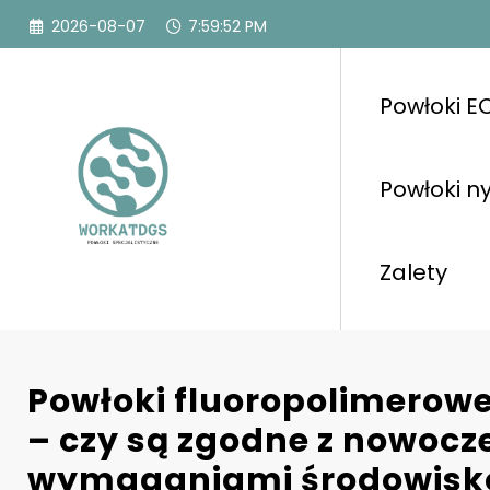
Przejdź
2026-08-07
7:59:54 PM
do
treści
Powłoki E
Powłoki n
Zalety
Powłoki fluoropolimerowe
– czy są zgodne z nowoc
wymaganiami środowis