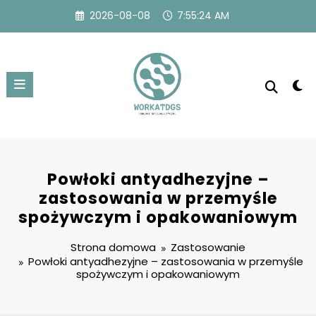
Przejdź
2026-08-08
7:55:25 AM
do
treści
Powłoki antyadhezyjne –
zastosowania w przemyśle
spożywczym i opakowaniowym
Strona domowa
Zastosowanie
Powłoki antyadhezyjne – zastosowania w przemyśle
spożywczym i opakowaniowym