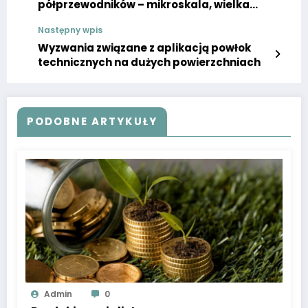
półprzewodników – mikroskala, wielka
ochrona
Następny wpis
Wyzwania związane z aplikacją powłok
technicznych na dużych powierzchniach
PODOBNE ARTYKUŁY
Admin
0