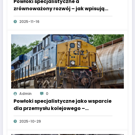
Powłoki specjalistyczne a
zrównoważony rozwój – jak wpisują
się w gospodarkę obiegu
2025-11-16
zamkniętego?
Admin
0
Powłoki specjalistyczne jako wsparcie
dla przemysłu kolejowego –
bezpieczeństwo i niezawodność w
2025-10-29
transporcie