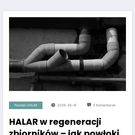
Powłoki HALAR
2026-05-15
0 Komentarze
HALAR w regeneracji
zbiorników – jak powłoki