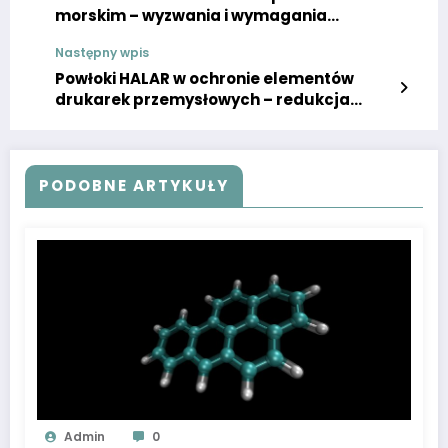
morskim – wyzwania i wymagania
regulacyjne
Następny wpis
Powłoki HALAR w ochronie elementów
drukarek przemysłowych – redukcja
zużycia i awarii
PODOBNE ARTYKUŁY
Admin
0