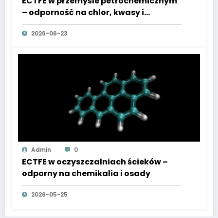
ECTFE w przemyśle petrochemicznym
– odporność na chlor, kwasy i
węglowodory
2026-06-23
Admin
0
ECTFE w oczyszczalniach ścieków –
odporny na chemikalia i osady
2026-05-25