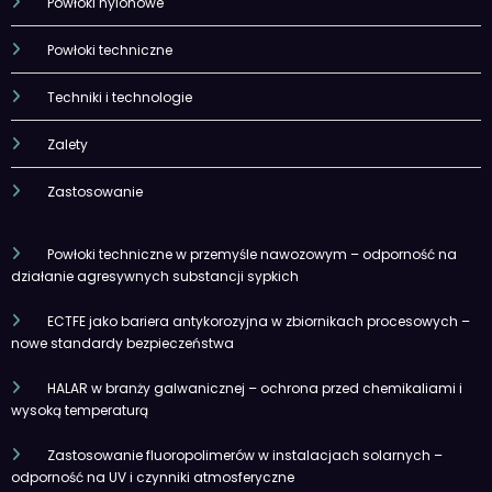
Powłoki nylonowe
Powłoki techniczne
Techniki i technologie
Zalety
Zastosowanie
Powłoki techniczne w przemyśle nawozowym – odporność na
działanie agresywnych substancji sypkich
ECTFE jako bariera antykorozyjna w zbiornikach procesowych –
nowe standardy bezpieczeństwa
HALAR w branży galwanicznej – ochrona przed chemikaliami i
wysoką temperaturą
Zastosowanie fluoropolimerów w instalacjach solarnych –
odporność na UV i czynniki atmosferyczne