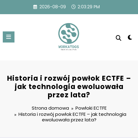
Przejdź
2026-08-09
2:03:30 PM
do
treści
Historia i rozwój powłok ECTFE –
jak technologia ewoluowała
przez lata?
Strona domowa
Powłoki ECTFE
Historia i rozwój powłok ECTFE – jak technologia
ewoluowała przez lata?