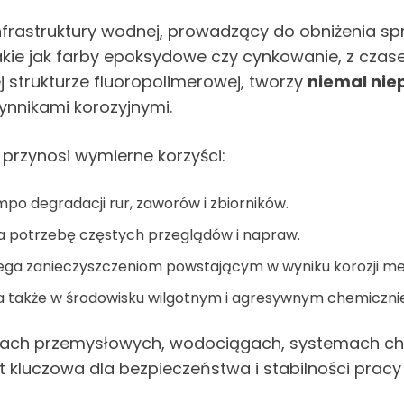
frastruktury wodnej, prowadzący do obniżenia spr
takie jak farby epoksydowe czy cynkowanie, z cz
j strukturze fluoropolimerowej, tworzy
niemal nie
ynnikami korozyjnymi.
przynosi wymierne korzyści:
mpo degradacji rur, zaworów i zbiorników.
a potrzebę częstych przeglądów i napraw.
ga zanieczyszczeniom powstającym w wyniku korozji met
 także w środowisku wilgotnym i agresywnym chemicznie
acjach przemysłowych, wodociągach, systemach chł
t kluczowa dla bezpieczeństwa i stabilności pracy