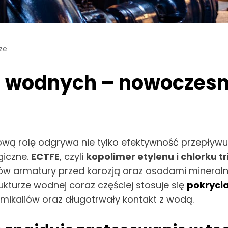
ze
h wodnych – nowoczesn
 rolę odgrywa nie tylko efektywność przepływu, 
giczne.
ECTFE
, czyli
kopolimer etylenu i chlorku t
tów armatury przed korozją oraz osadami mineral
ukturze wodnej coraz częściej stosuje się
pokryci
hemikaliów oraz długotrwały kontakt z wodą.