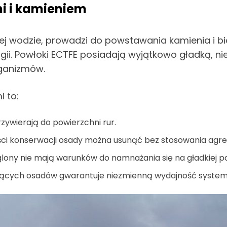
i i kamieniem
j wodzie, prowadzi do powstawania kamienia i bio
rgii. Powłoki ECTFE posiadają wyjątkowo gładką, 
ganizmów.
i to:
zywierają do powierzchni rur.
ci konserwacji osady można usunąć bez stosowania ag
 glony nie mają warunków do namnażania się na gładkiej p
jących osadów gwarantuje niezmienną wydajność system