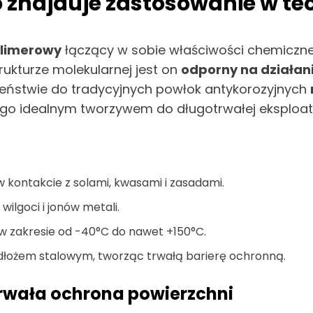
o znajduje zastosowanie w t
olimerowy
łączący w sobie właściwości chemiczne
trukturze molekularnej jest on
odporny na działan
ieństwie do tradycyjnych powłok antykorozyjnych
ni go idealnym tworzywem do długotrwałej eksplo
 kontakcie z solami, kwasami i zasadami.
wilgoci i jonów metali.
 zakresie od -40°C do nawet +150°C.
odłożem stalowym, tworząc trwałą barierę ochronną.
trwała ochrona powierzchni