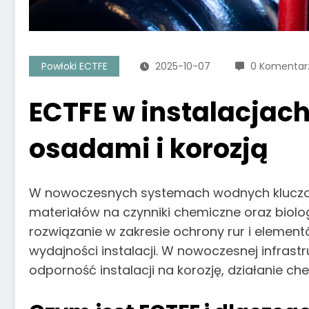
Powłoki ECTFE
2025-10-07
0 Komentar
ECTFE w instalacjac
osadami i korozją
W nowoczesnych systemach wodnych kluczową
materiałów na czynniki chemiczne oraz biolo
rozwiązanie w zakresie ochrony rur i elemen
wydajności instalacji. W nowoczesnej infrastr
odporność instalacji na korozję, działanie c