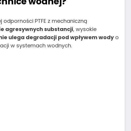
echnice wodnej?
j odporności PTFE z mechaniczną
ie agresywnych substancji
, wysokie
nie ulega degradacji pod wpływem wody
o
atacji w systemach wodnych.