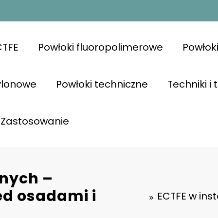
CTFE
Powłoki fluoropolimerowe
Powłok
ylonowe
Powłoki techniczne
Techniki i
Zastosowanie
dnych –
d osadami i
ECTFE w ins