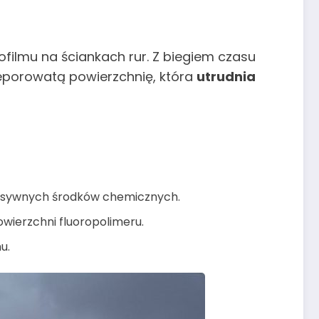
filmu na ściankach rur. Z biegiem czasu
nieporowatą powierzchnię, która
utrudnia
resywnych środków chemicznych.
owierzchni fluoropolimeru.
u.