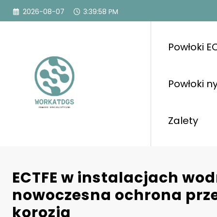
Przejdź
2026-08-07
3:39:59 PM
do
treści
Powłoki E
Powłoki n
Zalety
ECTFE w instalacjach wo
nowoczesna ochrona prze
korozją