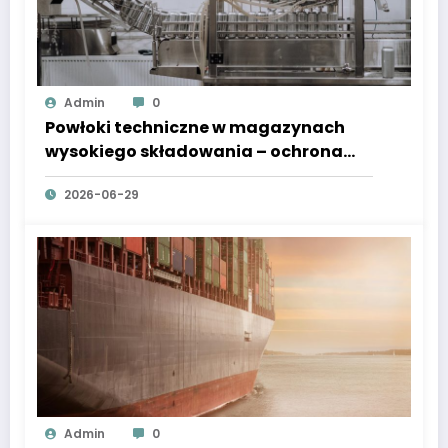
Admin
0
Powłoki techniczne w magazynach
wysokiego składowania – ochrona
konstrukcji i systemów
2026-06-29
automatycznych
Admin
0