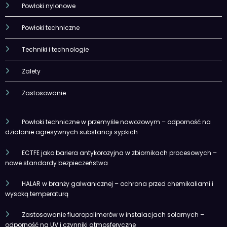
Powłoki nylonowe
Powłoki techniczne
Techniki i technologie
Zalety
Zastosowanie
Powłoki techniczne w przemyśle nawozowym – odporność na
działanie agresywnych substancji sypkich
ECTFE jako bariera antykorozyjna w zbiornikach procesowych –
nowe standardy bezpieczeństwa
HALAR w branży galwanicznej – ochrona przed chemikaliami i
wysoką temperaturą
Zastosowanie fluoropolimerów w instalacjach solarnych –
odporność na UV i czynniki atmosferyczne